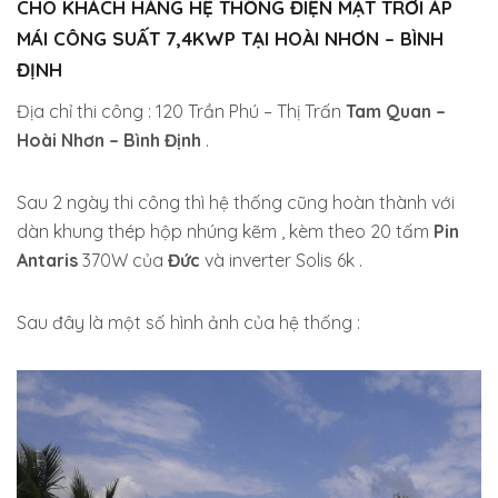
CHO KHÁCH HÀNG HỆ THỐNG
ĐIỆN MẶT TRỜI ÁP
MÁI
CÔNG SUẤT 7,4KWP TẠI HOÀI NHƠN – BÌNH
ĐỊNH
Địa chỉ thi công : 120 Trần Phú – Thị Trấn
Tam Quan –
Hoài Nhơn – Bình Định
.
Sau 2 ngày thi công thì hệ thống cũng hoàn thành với
dàn khung thép hộp nhúng kẽm , kèm theo 20 tấm
Pin
Antaris
370W của
Đức
và inverter Solis 6k .
Sau đây là một số hình ảnh của hệ thống :