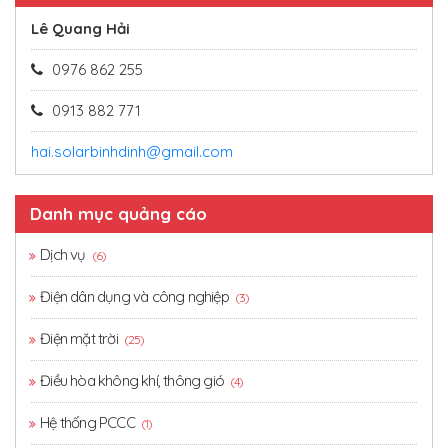
Lê Quang Hải
0976 862 255
0913 882 771
hai.solarbinhdinh@gmail.com
Danh mục quảng cáo
Dịch vụ
(6)
Điện dân dụng và công nghiệp
(3)
Điện mặt trời
(25)
Điều hòa không khí, thông gió
(4)
Hệ thống PCCC
(1)