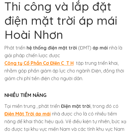
Thi công và lắp đặt
điện mặt trời áp mái
Hoài Nhơn
Phát triển
hệ thống điện mặt trời
(ĐMT)
áp mái
nhà là
giải pháp chiến lược được
Công ty Cổ Phần Cơ ĐIện C T H
tập trung triển khai,
nhằm góp phần giảm áp lực cho ngành Điện, đồng thời
giảm chi phí tiền điện cho người dân.
NHIỀU TIỀM NĂNG
Tại miền trung , phát triển
Điện mặt trời
, trong đó có
Điện Mặt Trời áp mái
nhà được cho là có nhiều tiềm
năng để khai thác hiệu quả. Về điều kiện tự nhiên, bức xạ
đo được tại khu vực miền Nam và các tỉnh khu vực Nam