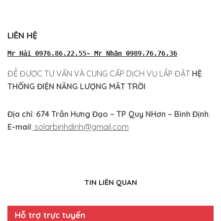
LIÊN HỆ
Mr Hải 0976.86.22.55- Mr Nhân 0989.76.76.36
ĐỂ ĐƯỢC TƯ VẤN VÀ CUNG CẤP DỊCH VỤ LẮP ĐẶT
HỆ
THỐNG ĐIỆN NĂNG LƯỢNG MĂT TRỜI
Địa chỉ
:
674 Trần Hưng Đạo – TP Quy NHơn – Bình Định
.
E-mail
:
solarbinhdinh@gmail.com
TIN LIÊN QUAN
Hỗ trợ trực tuyến