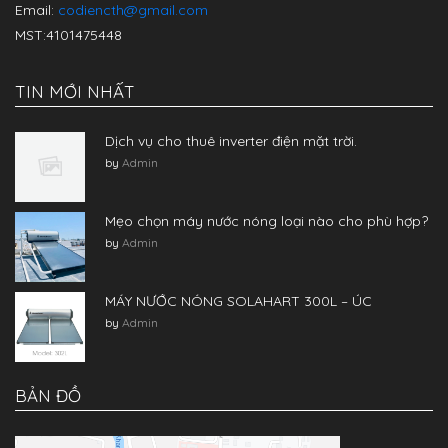
Email:
codiencth@gmail.com
MST:4101475448
TIN MỚI NHẤT
Dịch vụ cho thuê inverter điện mặt trời.
by
Admin
Mẹo chọn máy nước nóng loại nào cho phù hợp?
by
Admin
MÁY NƯỚC NÓNG SOLAHART 300L – ÚC
by
Admin
BẢN ĐỒ