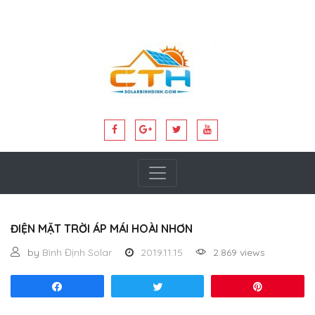
ĐIỆN MẶT TRỜI ÁP MÁI HOÀI NHƠN
by
Bình Định Solar
2019.11.15
2.869 views
Share
Tweet
Pin