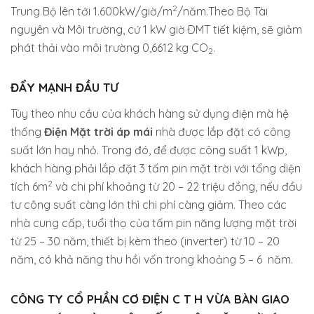
2
Trung Bộ lên tới 1.600kW/giờ/m
/năm.Theo Bộ Tài
nguyên và Môi trường, cứ 1 kW giờ ÐMT tiết kiệm, sẽ giảm
phát thải vào môi trường 0,6612 kg CO
.
2
ĐẨY MẠNH ĐẦU TƯ
Tùy theo nhu cầu của khách hàng sử dụng điện mà hệ
thống
Điện Mặt trời áp mái
nhà được lắp đặt có công
suất lớn hay nhỏ. Trong đó, để được công suất 1 kWp,
khách hàng phải lắp đặt 3 tấm pin mặt trời với tổng diện
2
tích 6m
và chi phí khoảng từ 20 – 22 triệu đồng, nếu đầu
tư công suất càng lớn thì chi phí càng giảm. Theo các
nhà cung cấp, tuổi thọ của tấm pin năng lượng mặt trời
từ 25 – 30 năm, thiết bị kèm theo (inverter) từ 10 – 20
năm, có khả năng thu hồi vốn trong khoảng 5 – 6 năm.
CÔNG TY CỔ PHẦN CƠ ĐIỆN C T H VỪA BÀN GIAO