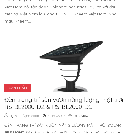
Việt Nam bởi tập đoàn Solahart Indsutries Pty Ltd với đại
diện tại Việt Nam là Công ty TNHH Rheem Việt Nam. Nhà
máy Rheem...
SẢN PHẨM
Đèn trang trí sân vườn năng lượng mặt trời
RS-BE2000-DZ & RS-BE2000-DG
by
Bình Định Solar
2019.09.07
1.512 views
ĐÈN TRANG TRÍ SÂN VƯỜN NĂNG LƯỢNG MẶT TRỜI SOLAR
BEE LIGHT Đèn trang trí sân vườn năng lượng mặt trời solar