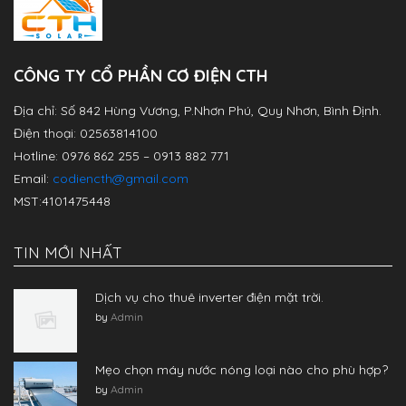
CÔNG TY CỔ PHẦN CƠ ĐIỆN CTH
Địa chỉ: Số 842 Hùng Vương, P.Nhơn Phú, Quy Nhơn, Bình Định.
Điện thoại: 02563814100
Hotline: 0976 862 255 – 0913 882 771
Email:
codiencth@gmail.com
MST:4101475448
TIN MỚI NHẤT
Dịch vụ cho thuê inverter điện mặt trời.
by
Admin
Mẹo chọn máy nước nóng loại nào cho phù hợp?
by
Admin