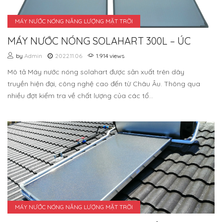
MÁY NƯỚC NÓNG NĂNG LƯỢNG MẶT TRỜI
MÁY NƯỚC NÓNG SOLAHART 300L – ÚC
by
Admin
2022.11.06
1.914 views
Mô tả Máy nước nóng solahart được sản xuất trên dây
truyền hiện đại, công nghệ cao đến từ Châu Âu. Thông qua
nhiều đợt kiểm tra về chất lượng của các tổ...
MÁY NƯỚC NÓNG NĂNG LƯỢNG MẶT TRỜI