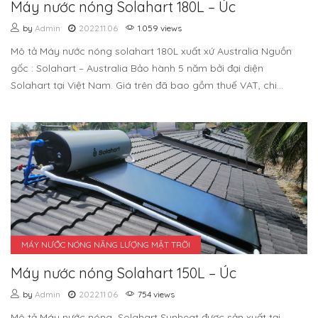
Máy nước nóng Solahart 180L – Úc
by
Admin
2022.11.06
1.059 views
Mô tả Máy nước nóng solahart 180L xuất xứ Australia Nguồn
gốc : Solahart – Australia Bảo hành 5 năm bởi đại diện
Solahart tại Việt Nam. Giá trên đã bao gồm thuế VAT, chi...
MÁY NƯỚC NÓNG NĂNG LƯỢNG MẶT TRỜI
Máy nước nóng Solahart 150L – Úc
by
Admin
2022.11.06
754 views
Mô tả Máy nước nóng Solahart Sunheat được sản xuất tại