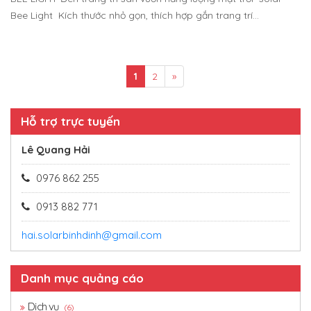
Bee Light Kích thước nhỏ gọn, thích hợp gắn trang trí...
1
2
»
Hỗ trợ trực tuyến
Lê Quang Hải
0976 862 255
0913 882 771
hai.solarbinhdinh@gmail.com
Danh mục quảng cáo
Dịch vụ
(6)