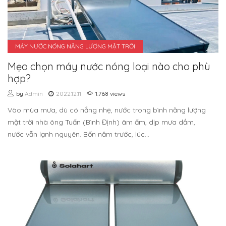
MÁY NƯỚC NÓNG NĂNG LƯỢNG MẶT TRỜI
Mẹo chọn máy nước nóng loại nào cho phù
hợp?
by
Admin
2022.12.11
1.768 views
Vào mùa mưa, dù có nắng nhẹ, nước trong bình năng lượng
mặt trời nhà ông Tuấn (Bình Định) âm ấm, dịp mưa dầm,
nước vẫn lạnh nguyên. Bốn năm trước, lúc...