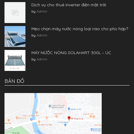
Dịch vụ cho thuê inverter điện mặt trời.
by
Admin
Mẹo chọn máy nước nóng loại nào cho phù hợp?
by
Admin
MÁY NƯỚC NÓNG SOLAHART 300L – ÚC
by
Admin
BẢN ĐỒ