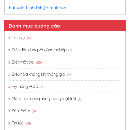
hai.solarbinhdinh@gmail.com
Danh mục quảng cáo
Dịch vụ
(6)
Điện dân dụng và công nghiệp
(3)
Điện mặt trời
(25)
Điều hòa không khí, thông gió
(4)
Hệ thống PCCC
(1)
Máy nước nóng năng lượng mặt trời
(4)
Sản Phẩm
(8)
Tin tức
(24)