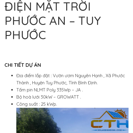
ĐIỆN MẶT TRỜI
PHƯỚC AN – TUY
PHƯỚC
CHI TIẾT DỰ ÁN
Địa điểm lắp đặt : Vườn ươm Nguyên Hạnh , Xã Phước
Thành , Huyện Tuy Phước, Tỉnh Bình Định.
Tấm pin NLMT Poly 335Wp – JA .
Bộ hoà lưới 30kW – GROWATT .
Công suất : 25 kWp.