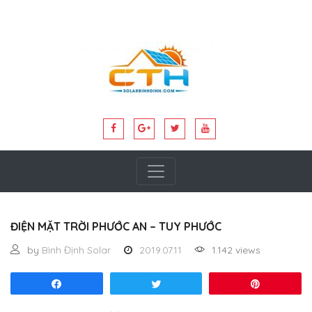
ĐIỆN MẶT TRỜI PHƯỚC AN – TUY PHƯỚC
by
Bình Định Solar
2019.07.11
1.142 views
Share
Tweet
Pin